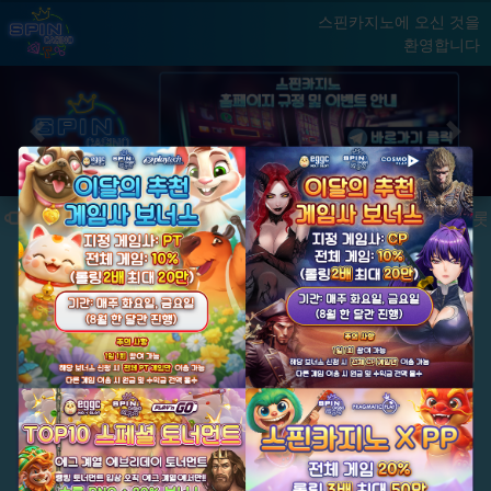
스핀카지노에 오신 것을
환영합니다
홈
게임
빅윈 클럽
닫기
Previous
Next
★ 국내 최초, 국내 슬롯