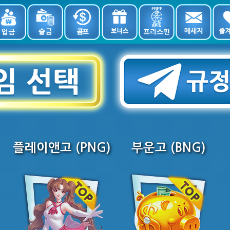
플레이앤고 (PNG)
부운고 (BNG)