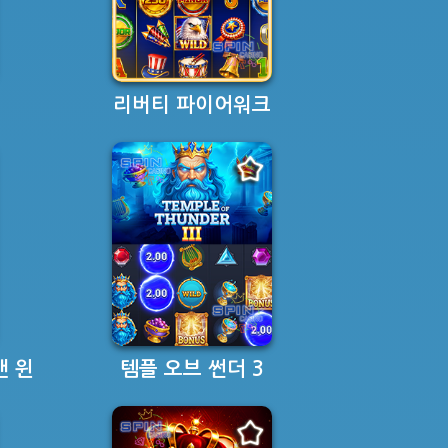
리버티 파이어워크
앤 윈
템플 오브 썬더 3