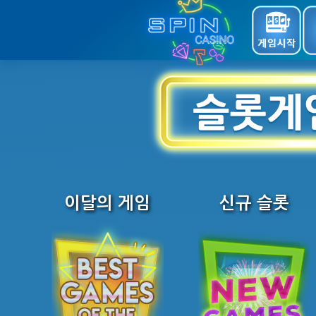
이달의 게임
신규 슬롯