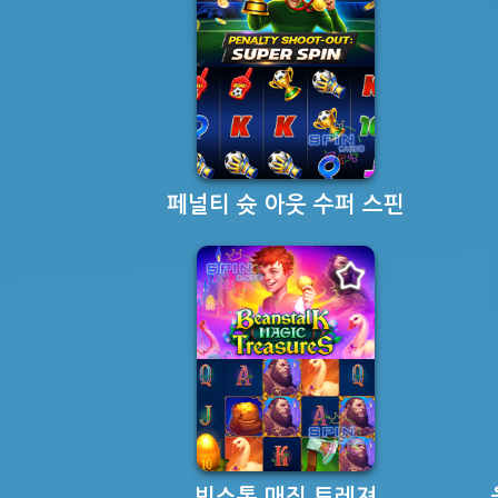
페널티 슛 아웃 수퍼 스핀
빈스톡 매직 트레져