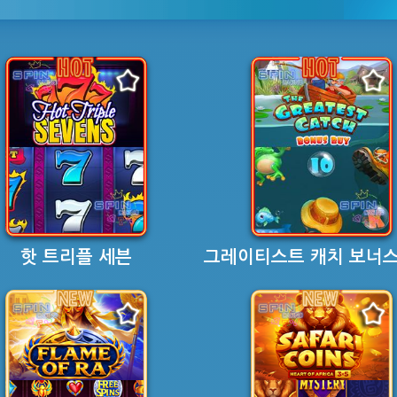
핫 트리플 세븐
그레이티스트 캐치 보너스