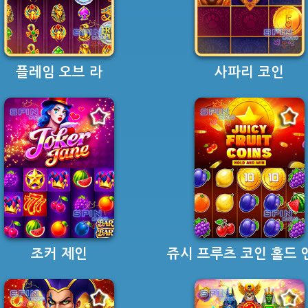
플레임 오브 라
사파리 코인
조커 제인
쥬시 프루츠 코인 홀드 