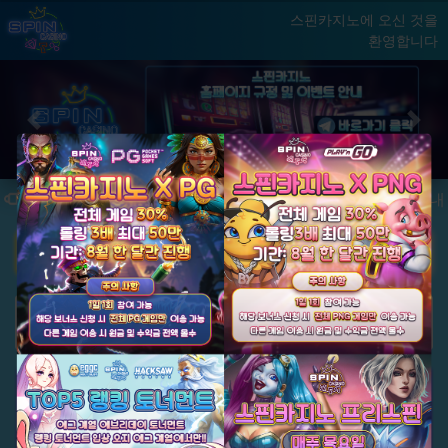
스핀카지노에 오신 것을
환영합니다
홈
게임
빅윈 클럽
닫기
Previous
Next
★ 국내 최초, 국내