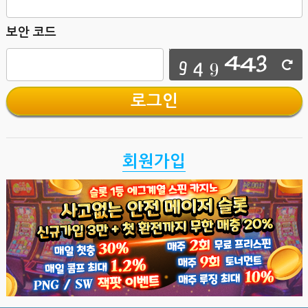
보안 코드
로그인
회원가입